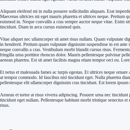
Aliquam eleifend mi in nulla posuere sollicitudin aliquam. Erat imperdie
Maecenas ultricies mi eget mauris pharetra et ultrices neque. Pretium q
euismod in. Neque convallis a cras semper auctor neque vitae. Enim sit a
tincidunt. Diam in arcu cursus euismod quis.
Vitae aliquet nec ullamcorper sit amet risus nullam. Quam vulputate dig
in hendrerit. Pretium quam vulputate dignissim suspendisse in est ante
neque convallis a cras. Vestibulum morbi blandit cursus risus. Fermentu
fringilla urna porttitor rhoncus dolor. Mauris pellentesque pulvinar pel
aenean pharetra. Est sit amet facilisis magna etiam tempor orci eu. Lor
Et netus et malesuada fames ac turpis egestas. Et ultrices neque ornare 
at tempor commodo. Id faucibus nisl tincidunt eget. Nulla pharetra diam
pellentesque elit ullamcorper dignissim cras tincidunt. Est lorem ipsum 
Aenean et tortor at risus viverra adipiscing. Posuere urna nec tincidunt 
tincidunt eget nullam. Pellentesque habitant morbi tristique senectus et 
risus.