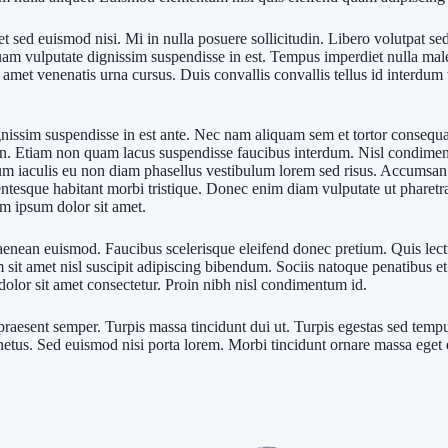
t sed euismod nisi. Mi in nulla posuere sollicitudin. Libero volutpat sed
uam vulputate dignissim suspendisse in est. Tempus imperdiet nulla male
met venenatis urna cursus. Duis convallis convallis tellus id interdum ve
nissim suspendisse in est ante. Nec nam aliquam sem et tortor consequat
 in. Etiam non quam lacus suspendisse faucibus interdum. Nisl condimen
m iaculis eu non diam phasellus vestibulum lorem sed risus. Accumsan in
lentesque habitant morbi tristique. Donec enim diam vulputate ut pharetr
em ipsum dolor sit amet.
aenean euismod. Faucibus scelerisque eleifend donec pretium. Quis lectus
 sit amet nisl suscipit adipiscing bibendum. Sociis natoque penatibus e
dolor sit amet consectetur. Proin nibh nisl condimentum id.
praesent semper. Turpis massa tincidunt dui ut. Turpis egestas sed tempus
netus. Sed euismod nisi porta lorem. Morbi tincidunt ornare massa eget eg