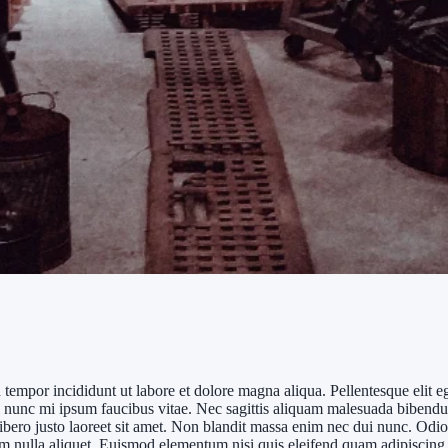
d tempor incididunt ut labore et dolore magna aliqua. Pellentesque elit
sl nunc mi ipsum faucibus vitae. Nec sagittis aliquam malesuada bibendu
. Libero justo laoreet sit amet. Non blandit massa enim nec dui nunc. Od
nim nulla aliquet. Euismod elementum nisi quis eleifend quam adipiscing 