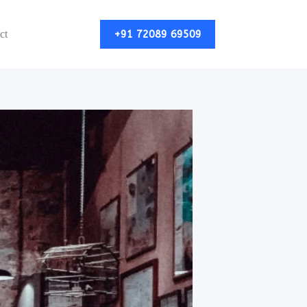
+91 72089 69509
ct