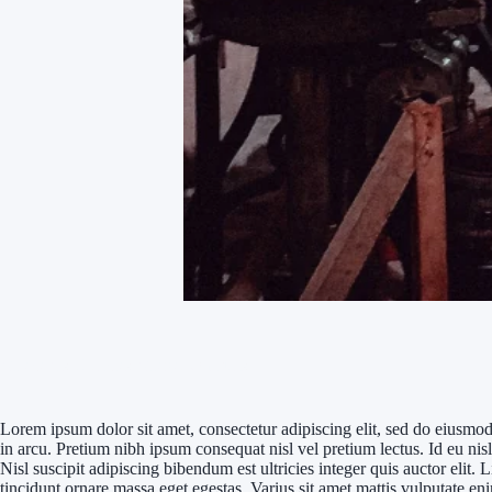
Maecenas Ultricies Mieget Omauris
Lorem ipsum dolor sit amet, consectetur adipiscing elit, sed do eiusmo
in arcu. Pretium nibh ipsum consequat nisl vel pretium lectus. Id eu ni
Nisl suscipit adipiscing bibendum est ultricies integer quis auctor elit
tincidunt ornare massa eget egestas. Varius sit amet mattis vulputate e