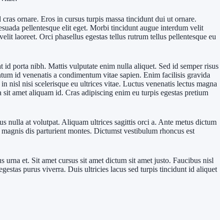
 cras ornare. Eros in cursus turpis massa tincidunt dui ut ornare.
suada pellentesque elit eget. Morbi tincidunt augue interdum velit
lit laoreet. Orci phasellus egestas tellus rutrum tellus pellentesque eu
 id porta nibh. Mattis vulputate enim nulla aliquet. Sed id semper risus
tum id venenatis a condimentum vitae sapien. Enim facilisis gravida
 nisl nisi scelerisque eu ultrices vitae. Luctus venenatis lectus magna
a sit amet aliquam id. Cras adipiscing enim eu turpis egestas pretium
 nulla at volutpat. Aliquam ultrices sagittis orci a. Ante metus dictum
t magnis dis parturient montes. Dictumst vestibulum rhoncus est
 urna et. Sit amet cursus sit amet dictum sit amet justo. Faucibus nisl
estas purus viverra. Duis ultricies lacus sed turpis tincidunt id aliquet