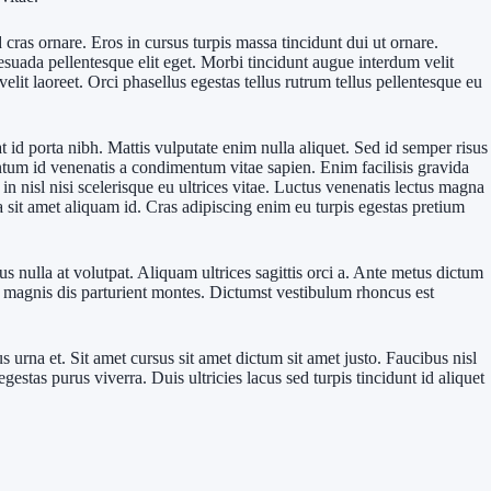
 cras ornare. Eros in cursus turpis massa tincidunt dui ut ornare.
suada pellentesque elit eget. Morbi tincidunt augue interdum velit
lit laoreet. Orci phasellus egestas tellus rutrum tellus pellentesque eu
 id porta nibh. Mattis vulputate enim nulla aliquet. Sed id semper risus
tum id venenatis a condimentum vitae sapien. Enim facilisis gravida
 nisl nisi scelerisque eu ultrices vitae. Luctus venenatis lectus magna
a sit amet aliquam id. Cras adipiscing enim eu turpis egestas pretium
 nulla at volutpat. Aliquam ultrices sagittis orci a. Ante metus dictum
t magnis dis parturient montes. Dictumst vestibulum rhoncus est
 urna et. Sit amet cursus sit amet dictum sit amet justo. Faucibus nisl
estas purus viverra. Duis ultricies lacus sed turpis tincidunt id aliquet