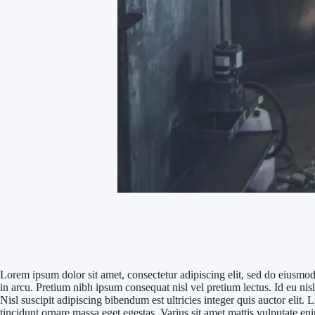
Accumsan Winonisl Misi Scelerisque
Lorem ipsum dolor sit amet, consectetur adipiscing elit, sed do eiusmo
in arcu. Pretium nibh ipsum consequat nisl vel pretium lectus. Id eu ni
Nisl suscipit adipiscing bibendum est ultricies integer quis auctor elit
tincidunt ornare massa eget egestas. Varius sit amet mattis vulputate e