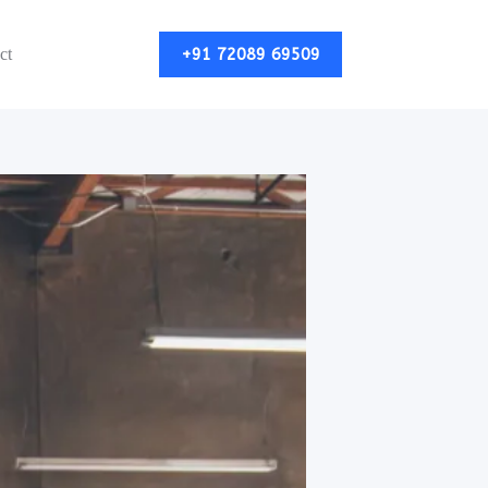
+91 72089 69509
ct