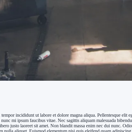
d tempor incididunt ut labore et dolore magna aliqua. Pellentesque elit
sl nunc mi ipsum faucibus vitae. Nec sagittis aliquam malesuada bibendu
. Libero justo laoreet sit amet. Non blandit massa enim nec dui nunc. Od
nim nulla aliquet. Euismod elementum nisi quis eleifend quam adipiscing 