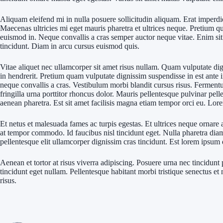
Aliquam eleifend mi in nulla posuere sollicitudin aliquam. Erat imperdie
Maecenas ultricies mi eget mauris pharetra et ultrices neque. Pretium q
euismod in. Neque convallis a cras semper auctor neque vitae. Enim sit a
tincidunt. Diam in arcu cursus euismod quis.
Vitae aliquet nec ullamcorper sit amet risus nullam. Quam vulputate dig
in hendrerit. Pretium quam vulputate dignissim suspendisse in est ante
neque convallis a cras. Vestibulum morbi blandit cursus risus. Fermentu
fringilla urna porttitor rhoncus dolor. Mauris pellentesque pulvinar pel
aenean pharetra. Est sit amet facilisis magna etiam tempor orci eu. Lor
Et netus et malesuada fames ac turpis egestas. Et ultrices neque ornare 
at tempor commodo. Id faucibus nisl tincidunt eget. Nulla pharetra diam
pellentesque elit ullamcorper dignissim cras tincidunt. Est lorem ipsum 
Aenean et tortor at risus viverra adipiscing. Posuere urna nec tincidunt 
tincidunt eget nullam. Pellentesque habitant morbi tristique senectus et 
risus.