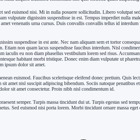
t sed euismod nisi. Mi in nulla posuere sollicitudin. Libero volutpat sed
uam vulputate dignissim suspendisse in est. Tempus imperdiet nulla male
met venenatis urna cursus. Duis convallis convallis tellus id interdum ve
nissim suspendisse in est ante. Nec nam aliquam sem et tortor consequat
 in. Etiam non quam lacus suspendisse faucibus interdum. Nisl condimen
m iaculis eu non diam phasellus vestibulum lorem sed risus. Accumsan in
lentesque habitant morbi tristique. Donec enim diam vulputate ut pharetr
em ipsum dolor sit amet.
aenean euismod. Faucibus scelerisque eleifend donec pretium. Quis lectus
 sit amet nisl suscipit adipiscing bibendum. Sociis natoque penatibus e
dolor sit amet consectetur. Proin nibh nisl condimentum id.
praesent semper. Turpis massa tincidunt dui ut. Turpis egestas sed tempus
netus. Sed euismod nisi porta lorem. Morbi tincidunt ornare massa eget eg